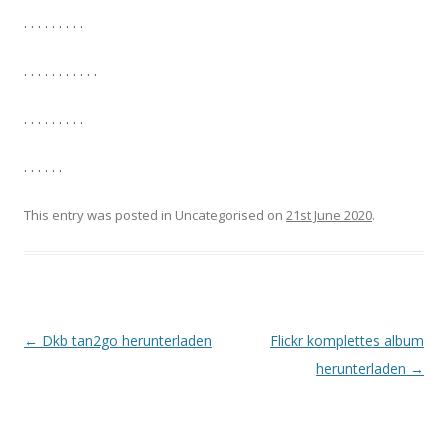
. . . . . . . . .
. . . . . . . . . . .
. . . . . . . . .
. . . . . .
This entry was posted in Uncategorised on
21st June 2020
.
Post navigation
←
Dkb tan2go herunterladen
Flickr komplettes album
herunterladen
→